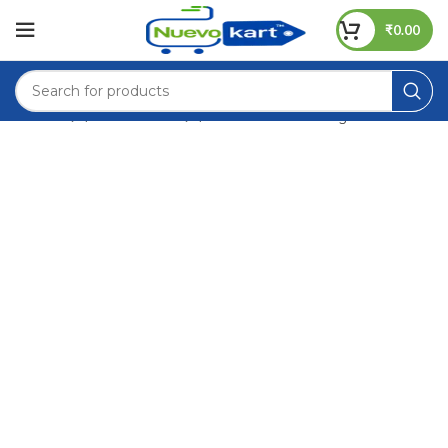
₹
0.00
Home
/
Dal & Pulses
/ BLR Channa Dal 50kg